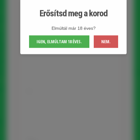
Erősítsd meg a korod
Elmúltál már 18 éves?
IGEN, ELMÚLTAM 18 ÉVES.
NEM.