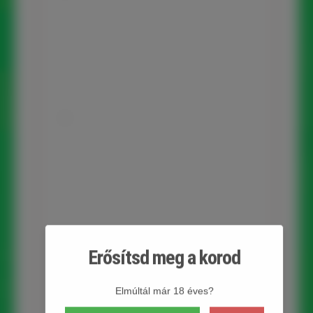
Erősítsd meg a korod
Elmúltál már 18 éves?