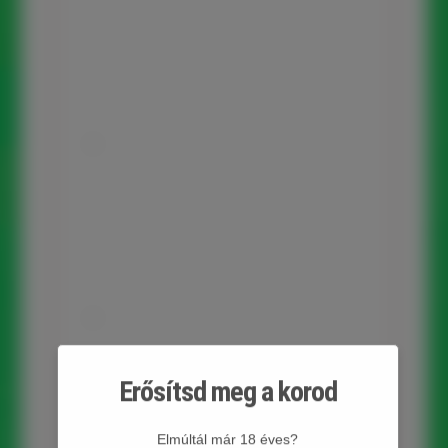
Erősítsd meg a korod
Elmúltál már 18 éves?