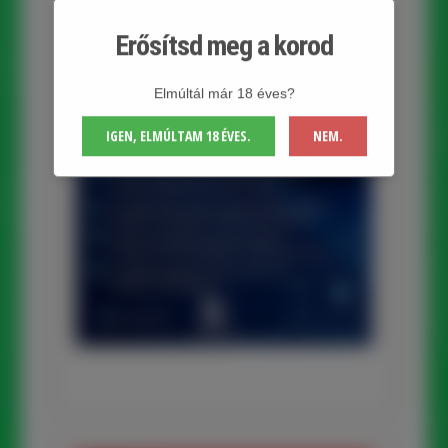
Erősítsd meg a korod
Elmúltál már 18 éves?
IGEN, ELMÚLTAM 18 ÉVES.
NEM.