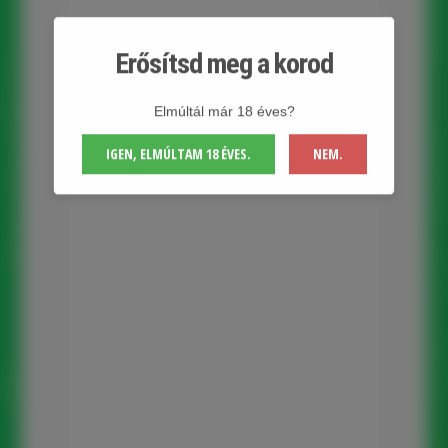
Erősítsd meg a korod
Elmúltál már 18 éves?
IGEN, ELMÚLTAM 18 ÉVES.
NEM.