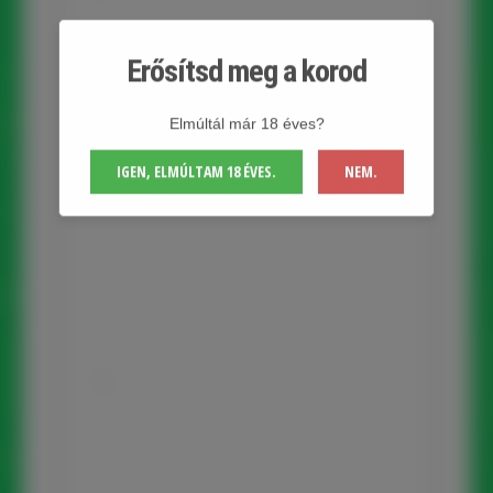
Erősítsd meg a korod
Elmúltál már 18 éves?
IGEN, ELMÚLTAM 18 ÉVES.
NEM.