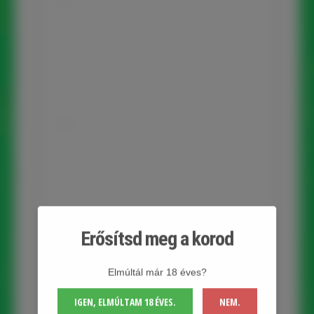
Erősítsd meg a korod
Elmúltál már 18 éves?
IGEN, ELMÚLTAM 18 ÉVES.
NEM.