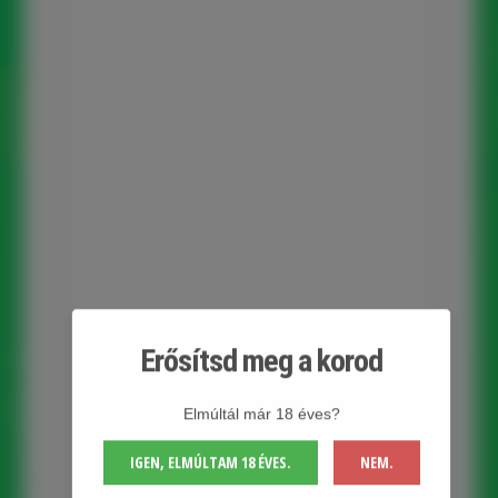
Erősítsd meg a korod
Elmúltál már 18 éves?
IGEN, ELMÚLTAM 18 ÉVES.
NEM.