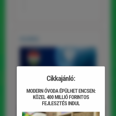
FELHÍVÁS
Cikkajánló:
MODERN ÓVODA ÉPÜLHET ENCSEN:
KÖZEL 400 MILLIÓ FORINTOS
FEJLESZTÉS INDUL
Erősítsd meg a korod