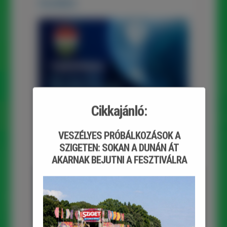
FELHÍVÁS
Cikkajánló:
VESZÉLYES PRÓBÁLKOZÁSOK A
SZIGETEN: SOKAN A DUNÁN ÁT
AKARNAK BEJUTNI A FESZTIVÁLRA
Erősítsd meg a korod
Elmúltál már 18 éves?