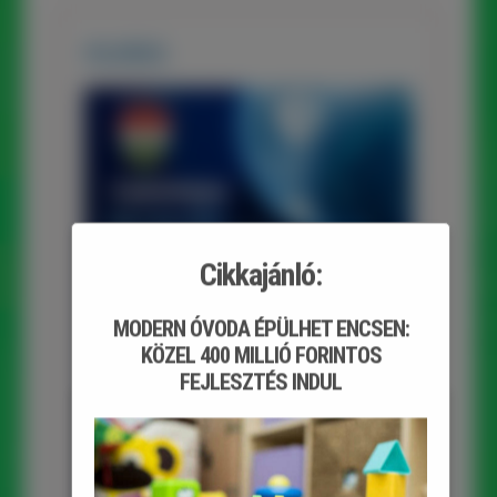
FELHÍVÁS
Cikkajánló:
MODERN ÓVODA ÉPÜLHET ENCSEN:
KÖZEL 400 MILLIÓ FORINTOS
FEJLESZTÉS INDUL
Erősítsd meg a korod
Elmúltál már 18 éves?