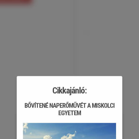
Cikkajánló:
BŐVÍTENÉ NAPERŐMŰVÉT A MISKOLCI
EGYETEM
Erősítsd meg a korod