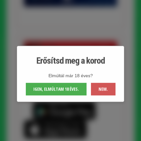
Erősítsd meg a korod
Elmúltál már 18 éves?
IGEN, ELMÚLTAM 18 ÉVES.
NEM.