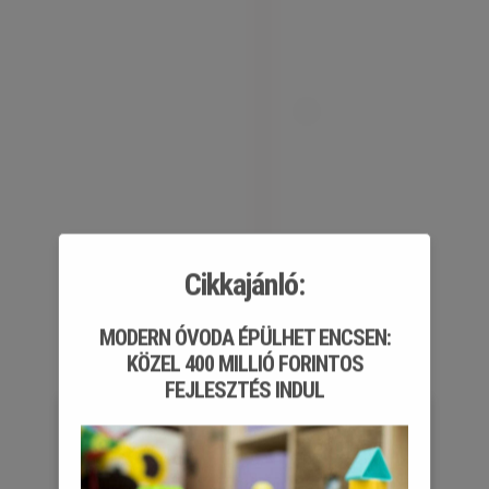
Cikkajánló:
MODERN ÓVODA ÉPÜLHET ENCSEN:
KÖZEL 400 MILLIÓ FORINTOS
FEJLESZTÉS INDUL
Erősítsd meg a korod