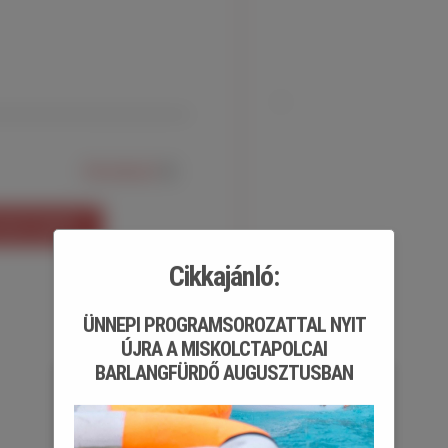
Következő
HATÓ VERZIÓ
Cikkajánló:
ÜNNEPI PROGRAMSOROZATTAL NYIT
ÚJRA A MISKOLCTAPOLCAI
BARLANGFÜRDŐ AUGUSZTUSBAN
Erősítsd meg a korod