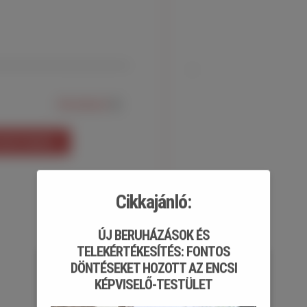
Következő
HATÓ VERZIÓ
Cikkajánló:
ÚJ BERUHÁZÁSOK ÉS
TELEKÉRTÉKESÍTÉS: FONTOS
DÖNTÉSEKET HOZOTT AZ ENCSI
Erősítsd meg a korod
KÉPVISELŐ-TESTÜLET