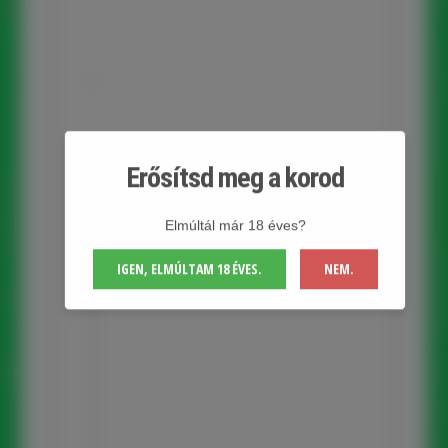
Erősítsd meg a korod
Elmúltál már 18 éves?
IGEN, ELMÚLTAM 18 ÉVES.
NEM.