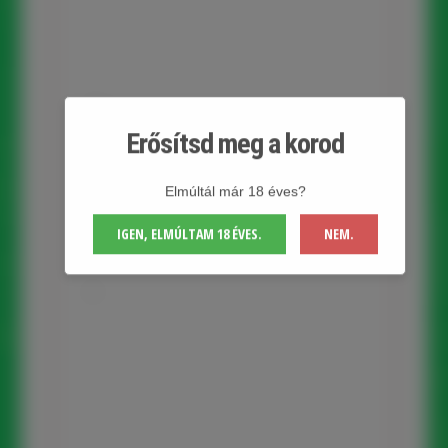
Erősítsd meg a korod
Elmúltál már 18 éves?
IGEN, ELMÚLTAM 18 ÉVES.
NEM.