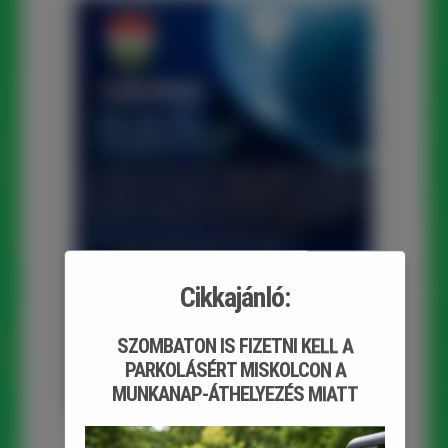
Cikkajánló:
SZOMBATON IS FIZETNI KELL A
PARKOLÁSÉRT MISKOLCON A
MUNKANAP-ÁTHELYEZÉS MIATT