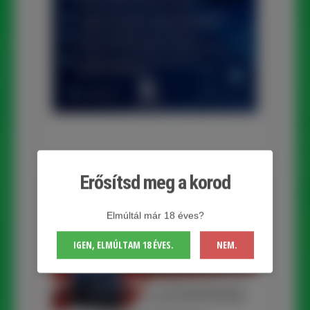
Erősítsd meg a korod
Elmúltál már 18 éves?
IGEN, ELMÚLTAM 18 ÉVES.
NEM.