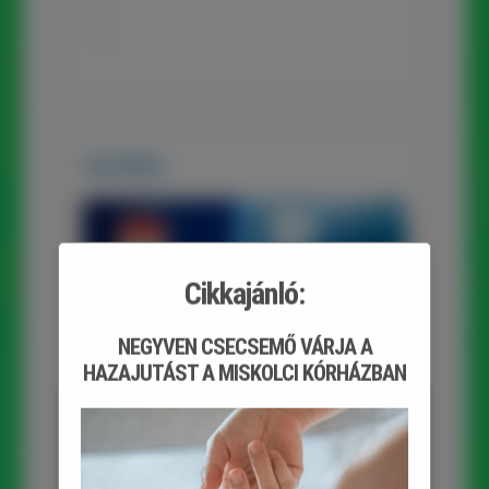
FELHÍVÁS
Cikkajánló:
NEGYVEN CSECSEMŐ VÁRJA A
HAZAJUTÁST A MISKOLCI KÓRHÁZBAN
Erősítsd meg a korod
Elmúltál már 18 éves?