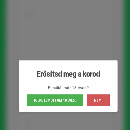
Erősítsd meg a korod
Elmúltál már 18 éves?
IGEN, ELMÚLTAM 18 ÉVES.
NEM.